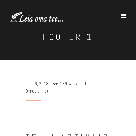
FOOTER 1
Avaleht
Minust
Blogi
Kontakt
juuni 6, 2018
189
vaatamist
0
meeldimist