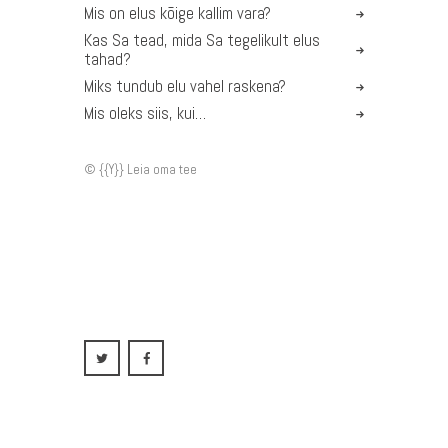
Mis on elus kõige kallim vara?
Kas Sa tead, mida Sa tegelikult elus
tahad?
Miks tundub elu vahel raskena?
Mis oleks siis, kui…
©️ {{Y}} Leia oma tee